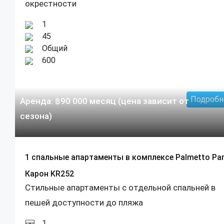
окрестности
1
45
Общий
600
Подробн
Аренда:
฿
90 000
месяц (цена зависит от
сезона)
1 спальные апартаменты в комплексе Palmetto Pa
Карон KR252
Стильные апартаменты с отдельной спальней в
пешей доступности до пляжа
1