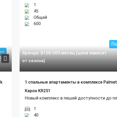
1
45
Общий
600
По
ее
Аренда:
฿
100 000
месяц (цена зависит
от сезона)
rk
1 спальные апартаменты в комплексе Palmet
Карон KR251
Новый комплекс в пешей доступности до п
1
40