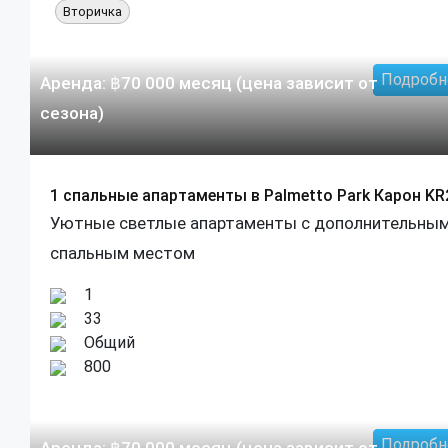
Вторичка
Подробн
Аренда:
฿
70 000
месяц (цена зависит от
сезона)
1 спальные апартаменты в Palmetto Park Карон KR
Уютные светлые апартаменты с дополнительны
спальным местом
1
33
Общий
800
Подробн
Аренда:
฿
70 000
месяц (цена зависит от