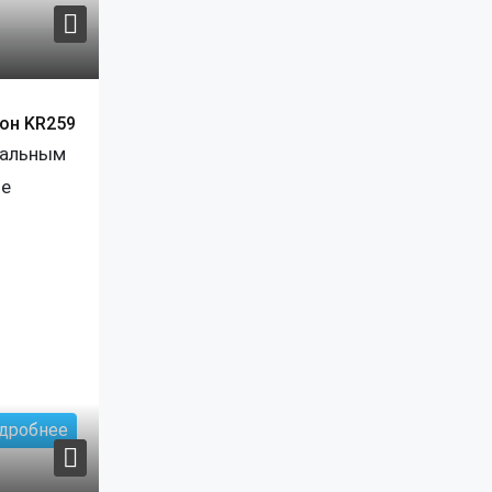
рон KR259
пальным
ие
дробнее