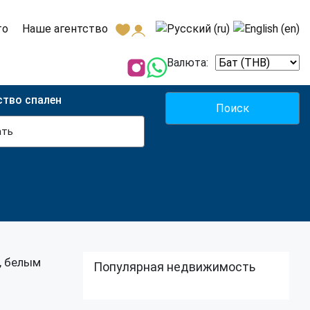
то
Наше агентство
Валюта:
ство спален
ать
, белым
Популярная недвижимость