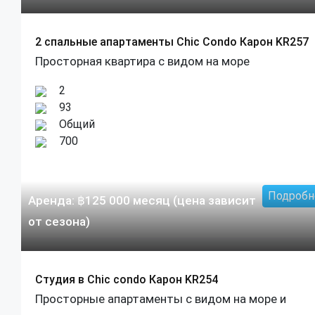
2 спальные апартаменты Chic Condo Карон KR257
Просторная квартира с видом на море
2
93
Общий
700
Подробн
Аренда:
฿
125 000
месяц (цена зависит
от сезона)
Студия в Chic condo Карон KR254
Просторные апартаменты с видом на море и