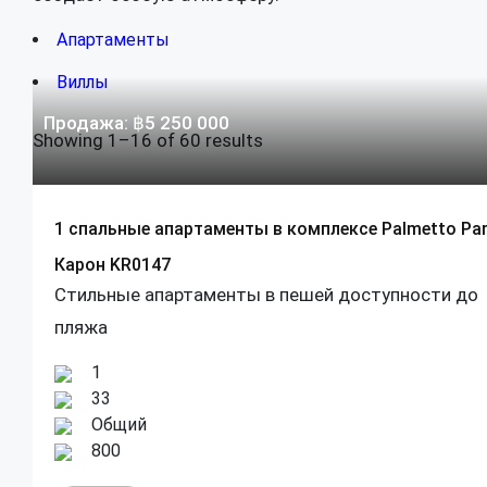
Апартаменты
Виллы
Продажа:
฿
5 250 000
Showing 1–16 of 60 results
1 спальные апартаменты в комплексе Palmetto Pa
Карон KR0147
Стильные апартаменты в пешей доступности до
пляжа
1
33
Общий
800