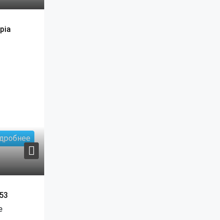
pia
дробнее
53
е