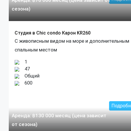
сезона)
Студия в Chic condo Карон KR260
С живописным видом на море и дополнительным
спальным местом
1
47
Общий
600
Подробн
Аренда:
฿
130 000
месяц (цена зависит
от сезона)