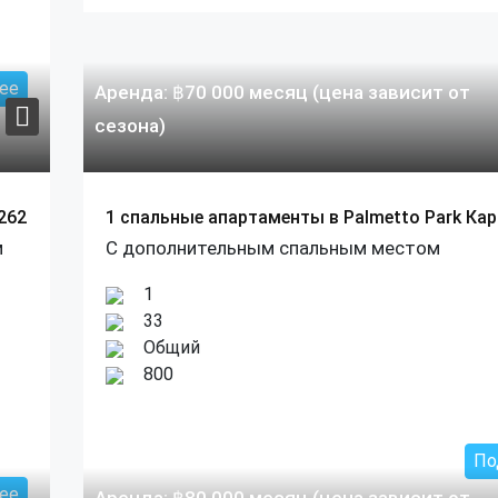
ее
Аренда:
฿
70 000
месяц (цена зависит от
сезона)
262
1 спальные апартаменты в Palmetto Park Ка
м
С дополнительным спальным местом
1
33
Общий
800
По
ее
Аренда:
฿
80 000
месяц (цена зависит от