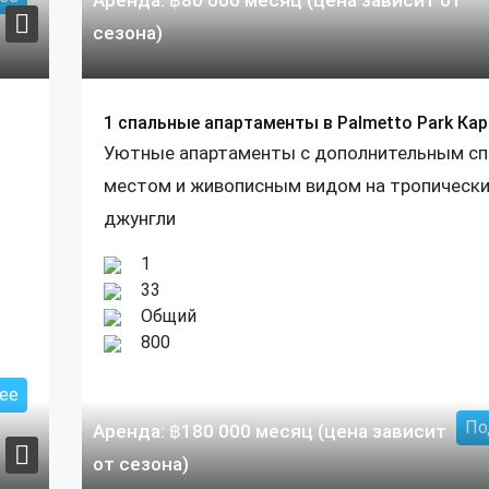
сезона)
1 спальные апартаменты в Palmetto Park Ка
Уютные апартаменты с дополнительным с
местом и живописным видом на тропическ
джунгли
1
33
Общий
800
ее
По
Аренда:
฿
180 000
месяц (цена зависит
от сезона)