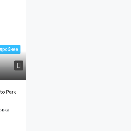
дробнее
to Park
ляжа