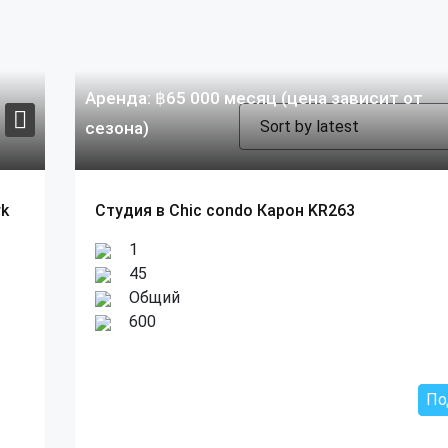
Аренда:
฿
65 000
месяц (цена зависит от
сезона)
rk
Студия в Chic condo Карон KR263
1
45
Общий
600
По