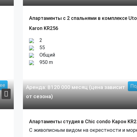
Апартаменты с 2 спальнями в комплексе Uto
Karon KR256
2
55
Общий
950 m
ее
По
Аренда:
฿
120 000
месяц (цена зависит
от сезона)
Апартаменты студия в Chic condo Карон KR2
С живописным видом на окрестности и мор