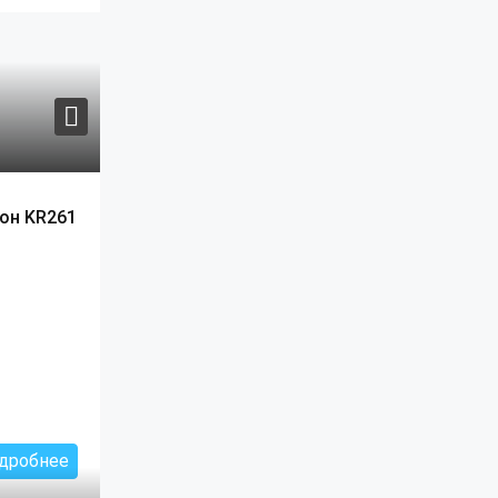
рон KR261
дробнее