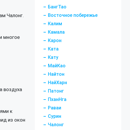
БангТао
ам Чалонг.
Восточное побережье
Калим
Камала
 и многое
Карон
Ката
Кату
МайКао
Найтон
НайХарн
а воздуха
Патонг
ПханНга
Раваи
ями к
Сурин
вид из окон
Чалонг