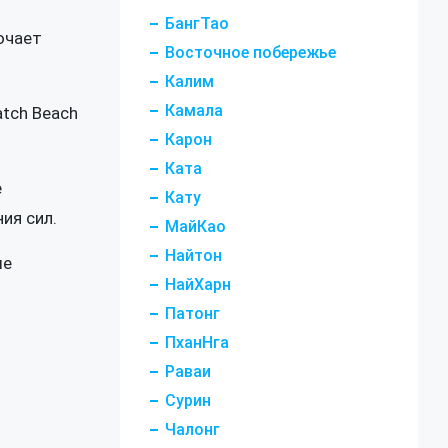
БангТао
ючает
Восточное побережье
Калим
Камала
atch Beach
Карон
Ката
е
Кату
ия сил.
МайКао
Найтон
ые
НайХарн
Патонг
ПханНга
Раваи
Сурин
Чалонг