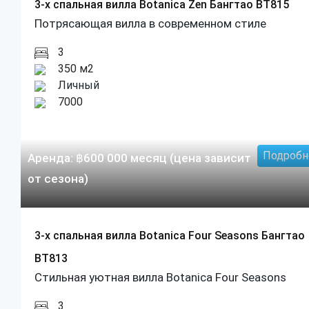
3-х спальная вилла Botanica Zen Бангтао BT815
Потрясающая вилла в современном стиле
3
350 м2
Личный
7000
Подробн
Аренда:
฿
600 000
месяц (цена зависит
от сезона)
3-х спальная вилла Botanica Four Seasons Бангтао
BT813
Стильная уютная вилла Botanica Four Seasons
3