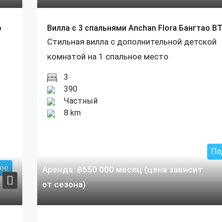
о
Вилла с 3 спальнями Anchan Flora Бангтао B
Стильная вилла с дополнительной детской
комнатой на 1 спальное место
3
390
Частный
8 km
По
ее
Аренда:
฿
650 000
месяц (цена зависит
от сезона)