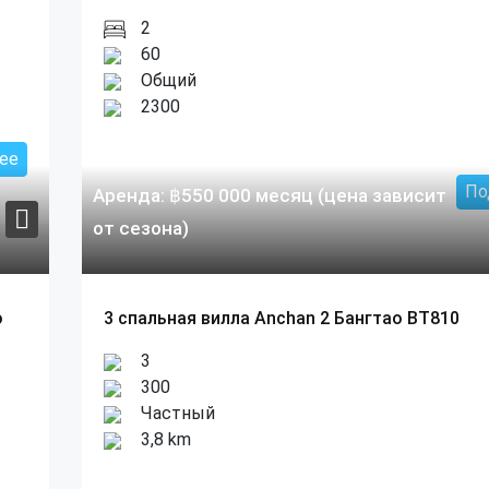
2
60
Общий
2300
ее
По
Аренда:
฿
550 000
месяц (цена зависит
от сезона)
о
3 спальная вилла Anchan 2 Бангтао BT810
3
300
Частный
3,8 km