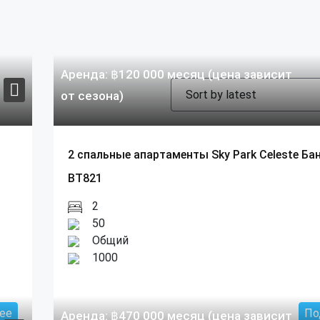
Аренда:
฿
120 000
месяц (цена зависит
от сезона)
2 спальные апартаменты Sky Park Celeste Ба
BT821
2
50
Общий
1000
ее
По
Аренда:
฿
470 000
месяц (цена зависит