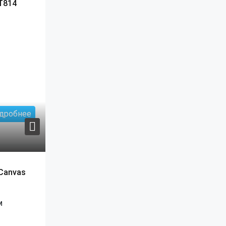
T814
дробнее
Canvas
м