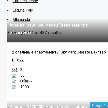
The Residence
Laguna Park
Allamanda
Аренда:
฿
120 000
месяц (цена зависит
от сезона)
Showing 1–16 of 437 results
2 спальные апартаменты Sky Park Celeste Бангтао
BT822
2
50
Общий
1000
Подробн
Аренда:
฿
270 000
месяц (цена зависит