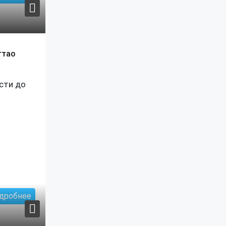
гтао
сти до
дробнее