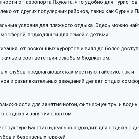
пности от аэропорта Пхукета, что удобно для туристов,
ко от других популярных районов, таких как Сурин и П
альные условия для пляжного отдыха. Здесь можно най
атмосферой, подходящей для семей с детьми.
ивания: от роскошных курортов и вилл до более досту
ть жилье в соответствии с любым бюджетом.
ных клубов, предлагающих как местную тайскую, так и
онов и развлекательных заведений делает отдых комф
возможности для занятия йогой, фитнес-центры и водн
го отдыха и занятий спортом.
аструктуре Бангтао идеально подходит для отдыха с де
убов и безопасных пляжей.