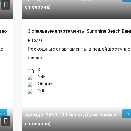
от сезона)
тао
3 спальные апартаменты Sunshine Beach Бан
BT819
до
Роскошные апартаменты в пешей доступно
пляжа
3
145
Общий
100
ее
По
Аренда:
฿
450 000
месяц (цена зависит
от сезона)