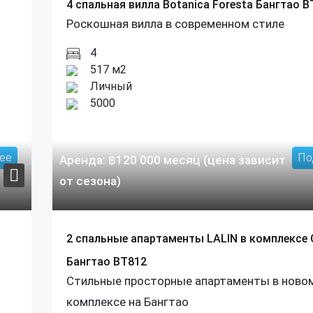
4 спальная вилла Botanica Foresta Бангтао B
Роскошная вилла в современном стиле
4
517 м2
Личный
5000
ее
По
Аренда:
฿
120 000
месяц (цена зависит
от сезона)
2 спальные апартаменты LALIN в комплексе 
Бангтао BT812
Стильные просторные апартаменты в ново
комплексе на Бангтао