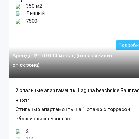
350 м2
Личный
7500
Подробн
Аренда:
฿
170 000
месяц (цена зависит
от сезона)
2 спальные апартаменты Laguna beachside Бангта
BT811
Стильные апартаменты на 1 этаже с террасой
вблизи пляжа Бангтао
2
100