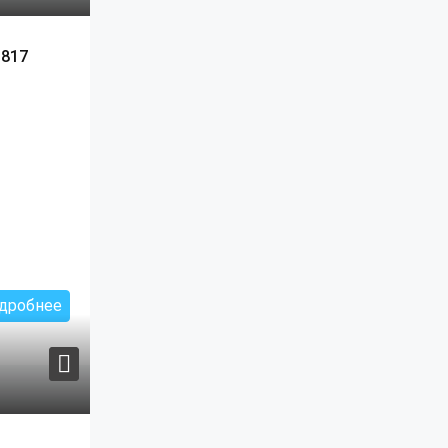
T817
дробнее