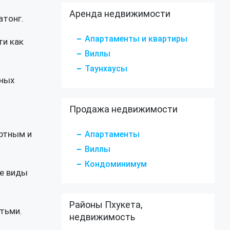
Аренда недвижимости
атонг.
Апартаменты и квартиры
ти как
Виллы
Таунхаусы
пных
Продажа недвижимости
ортным и
Апартаменты
Виллы
Кондоминимум
ые виды
Районы Пхукета,
тьми.
недвижимость