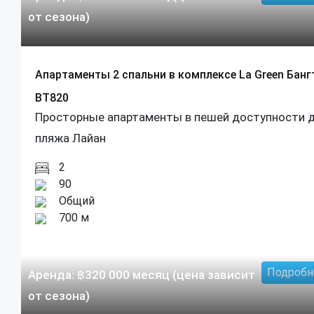
от сезона)
Апартаменты 2 спальни в комплексе La Green Банг
BT820
Просторные апартаменты в пешей доступности 
пляжа Лайан
2
90
Общий
700 м
Подробн
Аренда:
฿
320 000
месяц (цена зависит
от сезона)