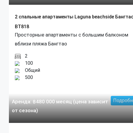
2 спальные апартаменты Laguna beachside Бангта
BT818
Просторные апартаменты с большим балконом
вблизи пляжа Бангтао
2
100
Общий
500
Подробн
Аренда:
฿
480 000
месяц (цена зависит
от сезона)