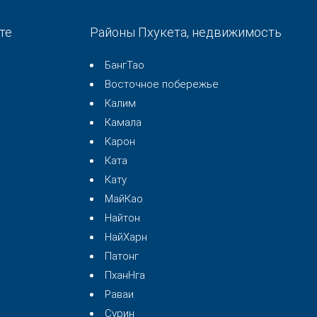
те
Районы Пхукета, недвижимость
БангТао
Восточное побережье
Калим
Камала
Карон
Ката
Кату
МайКао
Найтон
НайХарн
Патонг
ПханНга
Раваи
Сурин