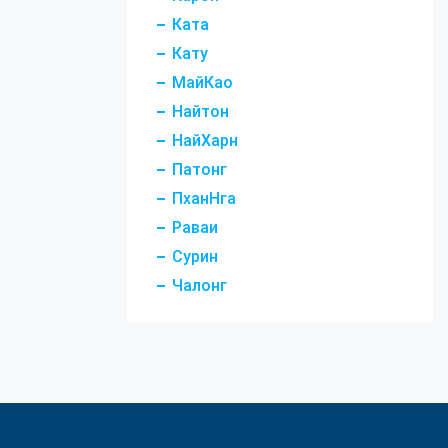
Ката
Кату
МайКао
Найтон
НайХарн
Патонг
ПханНга
Раваи
Сурин
Чалонг